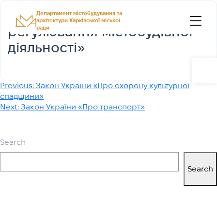
Закон України «Про
Департамент містобудування та
архітектури Харківської міської
регулювання містобудівної
ради
діяльності»
Open
Post
Previous:
Закон України «Про охорону культурної
спадщини»
navigation
Next:
Закон України «Про транспорт»
Search
Search